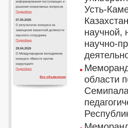
информирования поступающих и
Усть-Каме
решения оперативных вопросов
Подробнее
Казахстан
07.05.2026
О результатах конкурса на
научной, 
замещение вакантной должности
научного сотрудника
научно-п
Подробнее
29.04.2026
деятельно
О Международном молодежном
конкурсе «Вместе против
коррупции!»
Меморанд
Подробнее
области п
Все объявления
Семипала
педагогич
Республик
Меморанд