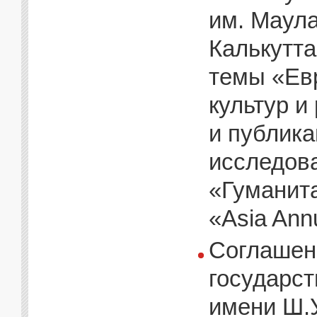
им. Маула
Калькутта
темы «Евр
культур и
и публика
исследова
«Гуманит
«Asia Ann
Соглашен
государс
имени Ш.У