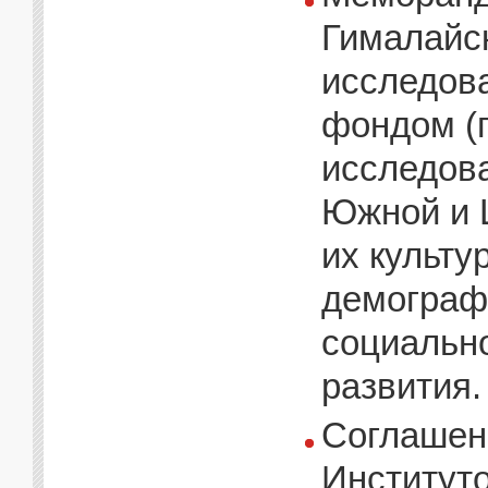
Гималайс
исследов
фондом (г
исследова
Южной и 
их культу
демографи
социально
развития.
Соглашени
Институт