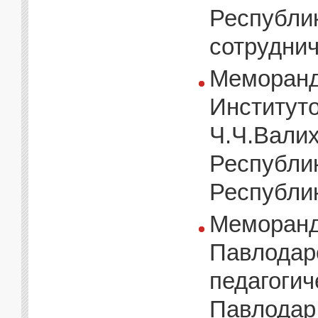
Республик
сотруднич
Меморанд
Институто
Ч.Ч.Вали
Республик
Республик
Меморанд
Павлодар
педагогич
Павлодар,