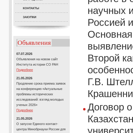
научных и
КОНТАКТЫ
ЗАКУПКИ
Россией и
Основная
Объявления
выявлени
07.07.2026
Второй ка
Объявления на новом сайт
Института истории СО РАН
особеннос
Подробнее
21.05.2026
Г.В. Штел
Продление срока приема заявок
на конференцию «Актуальные
Крашеннин
проблемы исторических
исследований: взгляд молодых
Договор о
ученых 2026»
Подробнее
Казахста
21.05.2026
О запуске Единого контакт-
университ
центра Минобрнауки России для