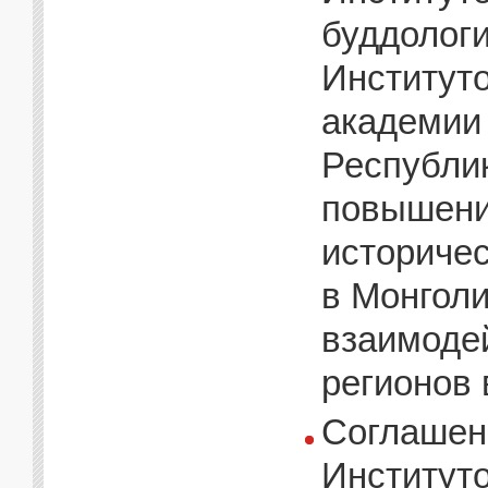
буддологи
Институт
академии 
Республик
повышени
историчес
в Монголи
взаимодей
регионов
Соглашени
Институт