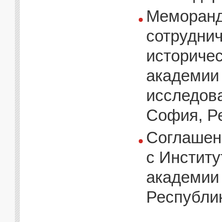
Меморанд
сотруднич
историчес
академии 
исследова
София, Ре
Соглашен
с Инстит
академии 
Республик