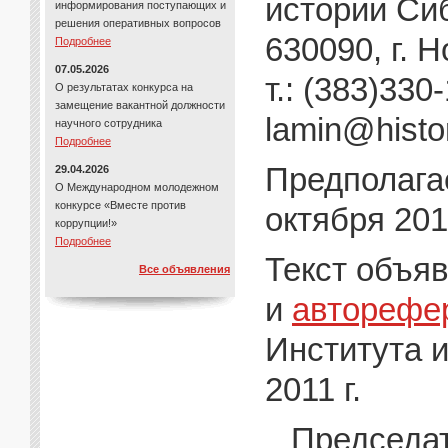
истории Си
информирования поступающих и
решения оперативных вопросов
630090, г. 
Подробнее
07.05.2026
т.: (383)330-
О результатах конкурса на
замещение вакантной должности
lamin@histor
научного сотрудника
Подробнее
Предполага
29.04.2026
О Международном молодежном
конкурсе «Вместе против
октября 2011
коррупции!»
Подробнее
Текст объя
Все объявления
и
авторефе
Института 
2011 г.
Председат