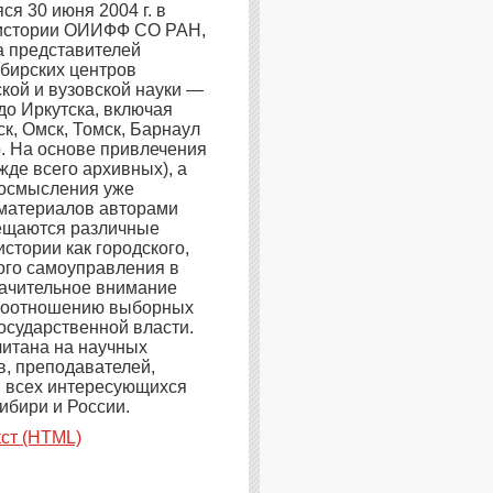
ся 30 июня 2004 г. в
 истории ОИИФФ СО РАН,
 представителей
бирских центров
кой и вузовской науки —
до Иркутска, включая
к, Омск, Томск, Барнаул
. На основе привлечения
жде всего архивных), а
еосмысления уже
материалов авторами
ещаются различные
стории как городского,
кого самоуправления в
ачительное внимание
 соотношению выборных
государственной власти.
читана на научных
в, преподавателей,
и всех интересующихся
ибири и России.
ст (HTML)