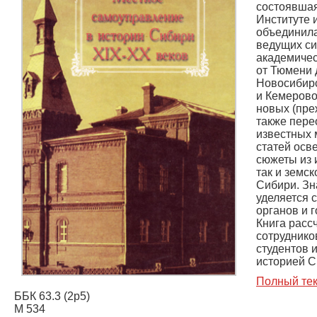
состоявшая
Институте
объединила
ведущих си
академичес
от Тюмени 
Новосибирс
и Кемерово
новых (пре
также пер
известных 
статей осв
сюжеты из и
так и земс
Сибири. Зн
уделяется
органов и 
Книга расс
сотруднико
студентов 
историей С
Полный тек
ББК 63.3 (2р5)
М 534