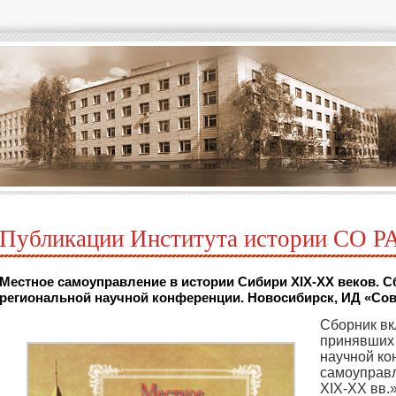
Публикации Института истории СО Р
Местное самоуправление в истории Сибири XIX-XX веков. 
региональной научной конференции. Новосибирск, ИД «Сова
Сборник вк
принявших 
научной к
самоуправл
XIX-ХХ вв.