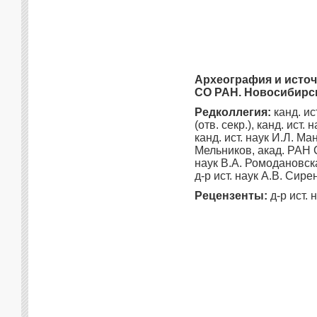
Археография и источн
СО РАН. Новосибирск:
Редколлегия:
канд. ис
(отв. секр.), канд. ист.
канд. ист. наук И.Л. Ма
Мельников, акад. РАН С
наук В.А. Ромодановска
д-р ист. наук А.В. Сир
Рецензенты:
д-р ист. 